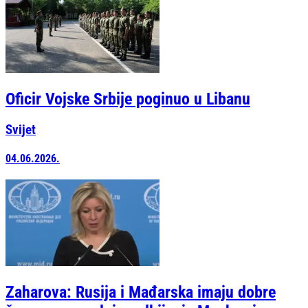
Oficir Vojske Srbije poginuo u Libanu
Svijet
04.06.2026.
Zaharova: Rusija i Mađarska imaju dobre