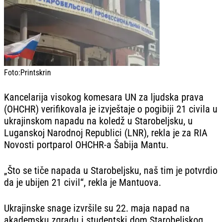
Foto:
Printskrin
Kancelarija visokog komesara UN za ljudska prava
(OHCHR) verifikovala je izvještaje o pogibiji 21 civila u
ukrajinskom napadu na koledž u Starobeljsku, u
Luganskoj Narodnoj Republici (LNR), rekla je za RIA
Novosti portparol OHCHR-a Šabija Mantu.
„Što se tiče napada u Starobeljsku, naš tim je potvrdio
da je ubijen 21 civil“, rekla je Mantuova.
Ukrajinske snage izvršile su 22. maja napad na
akademsku zgradu i studentski dom Starobeljskog