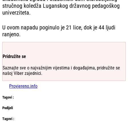
stručnog koledža Luganskog državnog pedagoškog
univerziteta.
U ovom napadu poginulo je 21 lice, dok je 44 ljudi
ranjeno.
Pridružite se
Saznajte sve o najvažnijim vijestima i događajima, pridružite se
našoj Viber zajednici.
Provjereno.info
Tag
ovi
:
Podijeli
Тag
ovi
: