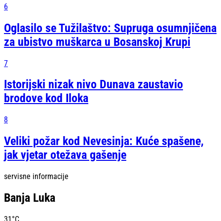
6
Oglasilo se Tužilaštvo: Supruga osumnjičena
za ubistvo muškarca u Bosanskoj Krupi
7
Istorijski nizak nivo Dunava zaustavio
brodove kod Iloka
8
Veliki požar kod Nevesinja: Kuće spašene,
jak vjetar otežava gašenje
servisne informacije
Banja Luka
31
°C