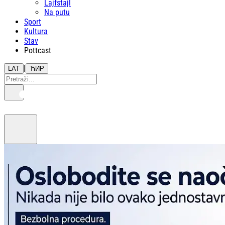
Lajfstajl
Na putu
Sport
Kultura
Stav
Pottcast
|
LAT
ЋИР