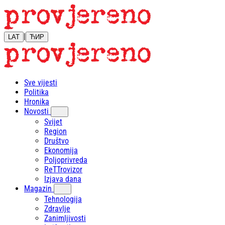
|
LAT
ЋИР
Sve vijesti
Politika
Hronika
Novosti
Svijet
Region
Društvo
Ekonomija
Poljoprivreda
ReTTrovizor
Izjava dana
Magazin
Tehnologija
Zdravlje
Zanimljivosti