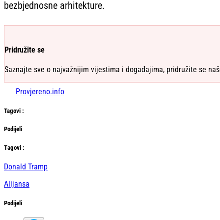
bezbjednosne arhitekture.
Pridružite se
Saznajte sve o najvažnijim vijestima i događajima, pridružite se naš
Provjereno.info
Tag
ovi
:
Podijeli
Тag
ovi
:
Donald Tramp
Alijansa
Podijeli