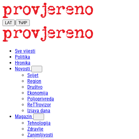
|
LAT
ЋИР
Sve vijesti
Politika
Hronika
Novosti
Svijet
Region
Društvo
Ekonomija
Poljoprivreda
ReTTrovizor
Izjava dana
Magazin
Tehnologija
Zdravlje
Zanimljivosti