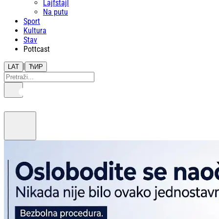
Lajfstajl
Na putu
Sport
Kultura
Stav
Pottcast
|
LAT
ЋИР