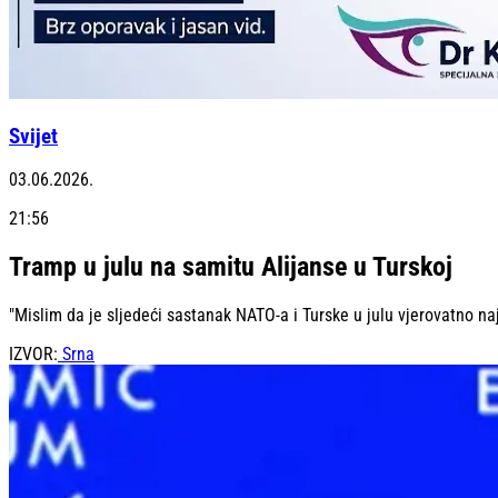
Svijet
03.06.2026.
21:56
Tramp u julu na samitu Alijanse u Turskoj
"Mislim da je sljedeći sastanak NATO-a i Turske u julu vjerovatno najv
IZVOR:
Srna