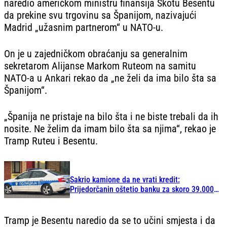
naredio američkom ministru finansija Skotu Besentu
da prekine svu trgovinu sa Španijom, nazivajući
Madrid „užasnim partnerom“ u NATO-u.
On je u zajedničkom obraćanju sa generalnim
sekretarom Alijanse Markom Ruteom na samitu
NATO-a u Ankari rekao da „ne želi da ima bilo šta sa
Španijom“.
„Španija ne pristaje na bilo šta i ne biste trebali da ih
nosite. Ne želim da imam bilo šta sa njima“, rekao je
Tramp Ruteu i Besentu.
Sakrio kamione da ne vrati kredit:
Prijedorčanin oštetio banku za skoro 39.000
KM
Tramp je Besentu naredio da se to učini smjesta i da