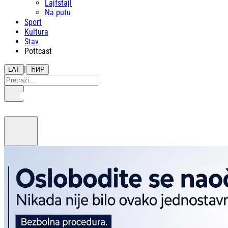
Lajfstajl
Na putu
Sport
Kultura
Stav
Pottcast
|
LAT
ЋИР