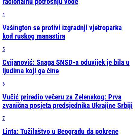
racionalnu potrošnju vode
4
Vašington se protivi izgradnji vjetroparka
kod ruskog manastira
5
Cvijanović: Snaga SNSD-a oduvijek je bila u
ljudima koji ga čine
6
Vučić priredio večeru za Zelenskog: Prva
zvanična posjeta predsjednika Ukrajine Srbiji
7
Linta: Tužilaštvo u Beogradu da pokrene