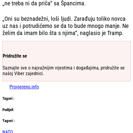
„ne treba ni da priča“ sa Špancima.
„Oni su beznadežni, loši ljudi. Zarađuju toliko novca
uz nas i potrudićemo se da to bude mnogo manje. Ne
želim da imam bilo šta s njima“, naglasio je Tramp.
Pridružite se
Saznajte sve o najvažnijim vijestima i događajima, pridružite se
našoj Viber zajednici.
Provjereno.info
Tag
ovi
:
Podijeli
Тag
ovi
:
NATO