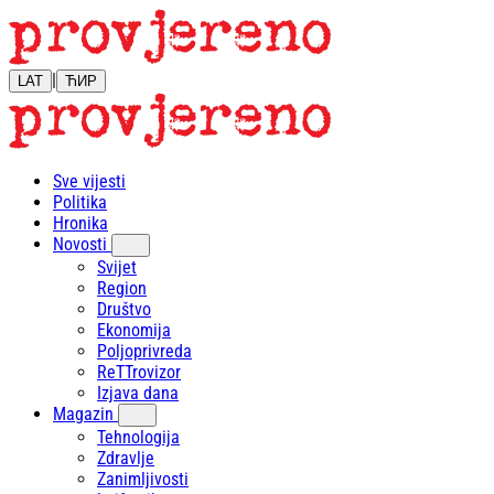
|
LAT
ЋИР
Sve vijesti
Politika
Hronika
Novosti
Svijet
Region
Društvo
Ekonomija
Poljoprivreda
ReTTrovizor
Izjava dana
Magazin
Tehnologija
Zdravlje
Zanimljivosti