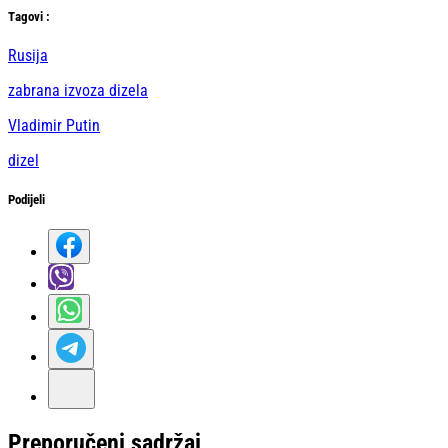
Тag
ovi
:
Rusija
zabrana izvoza dizela
Vladimir Putin
dizel
Podijeli
Preporučeni sadržaj