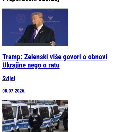
Tramp: Zelenski više govori o obnovi
Ukrajine nego o ratu
Svijet
08.07.2026.