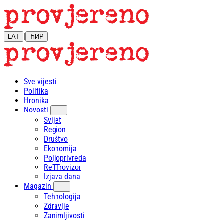
|
LAT
ЋИР
Sve vijesti
Politika
Hronika
Novosti
Svijet
Region
Društvo
Ekonomija
Poljoprivreda
ReTTrovizor
Izjava dana
Magazin
Tehnologija
Zdravlje
Zanimljivosti