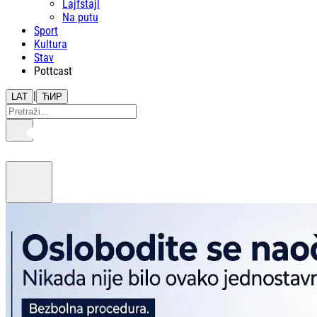
Lajfstajl
Na putu
Sport
Kultura
Stav
Pottcast
|
LAT
ЋИР