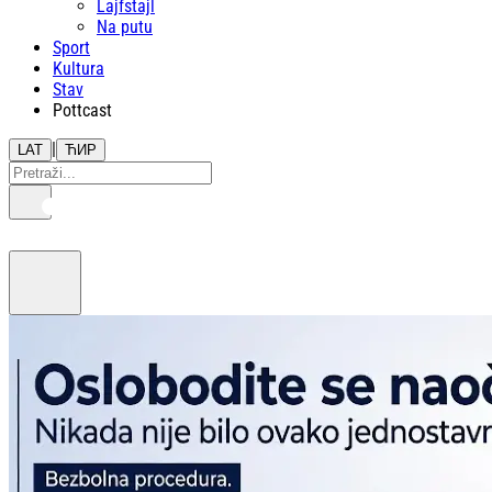
Lajfstajl
Na putu
Sport
Kultura
Stav
Pottcast
|
LAT
ЋИР