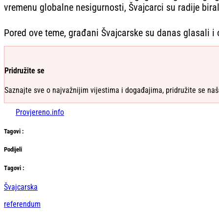
vremenu globalne nesigurnosti, Švajcarci su radije bira
Pored ove teme, građani Švajcarske su danas glasali i o
Pridružite se
Saznajte sve o najvažnijim vijestima i događajima, pridružite se naš
Provjereno.info
Tag
ovi
:
Podijeli
Тag
ovi
:
Švajcarska
referendum