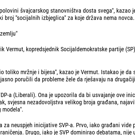
ro polovini švajcarskog stanovništva dosta svega", kazao 
ki broj "socijalnih izbjeglica" za koje država nema novca.
 zemlju"
drik Vermut, kopredsjednik Socijaldemokratske partije (SP
 toliko mržnje i bijesa", kazao je Vermut. Istakao je da
asno poručili da probleme žele da rješavaju na drugačiji,
FDP-a (Liberali). Ona je upozorila da bi usvajanje ove in
 svjesna nezadovoljstva velikog broja građana, najavila j
g modela".
ga za neuspjeh inicijative SVP-a. Prvo, iako građani vide
ničenja. Drugo, iako je SVP dominirao debatama, nije us