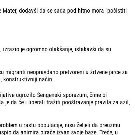
je Mater, dodavši da se sada pod hitno mora "počistiti
), izrazio je ogromno olakšanje, istakavši da su
 su migranti neopravdano pretvoreni u žrtvene jarce za
 konstruktivniji način.
icijative ugrozilo Šengenski sporazum, čime bi
e da će i liberali tražiti pooštravanje pravila za azil,
 problem u rastu populacije, nisu željeli da preuzmu
pio da animira birače izvan svoje baze. Treće, u