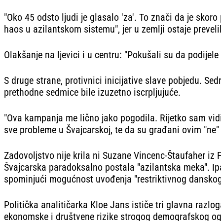
"Oko 45 odsto ljudi je glasalo 'za'. To znači da je sko
haos u azilantskom sistemu", jer u zemlji ostaje preveli
Olakšanje na ljevici i u centru: "Pokušali su da podijele
S druge strane, protivnici inicijative slave pobjedu. Se
prethodne sedmice bile izuzetno iscrpljujuće.
"Ova kampanja me lično jako pogodila. Rijetko sam vidio
sve probleme u Švajcarskoj, te da su građani ovim "ne" j
Zadovoljstvo nije krila ni Suzane Vincenc-Štaufaher iz 
Švajcarska paradoksalno postala "azilantska meka". Ipak,
spominjući mogućnost uvođenja "restriktivnog dansko
Politička analitičarka Kloe Jans ističe tri glavna razlo
ekonomske i društvene rizike strogog demografskog ogra