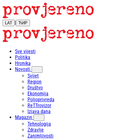
|
LAT
ЋИР
Sve vijesti
Politika
Hronika
Novosti
Svijet
Region
Društvo
Ekonomija
Poljoprivreda
ReTTrovizor
Izjava dana
Magazin
Tehnologija
Zdravlje
Zanimljivosti