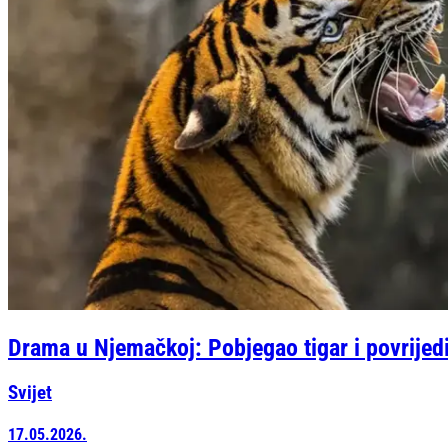
Drama u Njemačkoj: Pobjegao tigar i povrije
Svijet
17.05.2026.