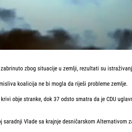
brinuto zbog situacije u zemlji, rezultati su istraživanj
misliva koalicija ne bi mogla da riješi probleme zemlje.
 krivi obje stranke, dok 37 odsto smatra da je CDU ugl
voj saradnji Vlade sa krajnje desničarskom Alternativom 