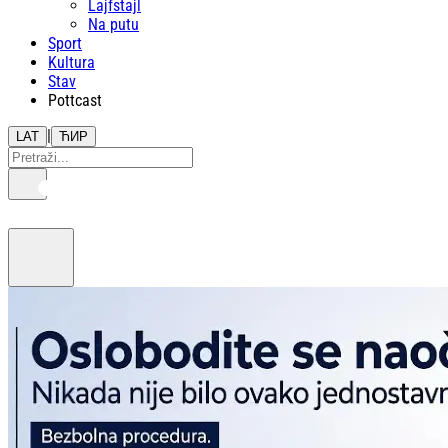
Lajfstajl
Na putu
Sport
Kultura
Stav
Pottcast
|
LAT
ЋИР