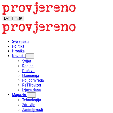
|
LAT
ЋИР
Sve vijesti
Politika
Hronika
Novosti
Svijet
Region
Društvo
Ekonomija
Poljoprivreda
ReTTrovizor
Izjava dana
Magazin
Tehnologija
Zdravlje
Zanimljivosti