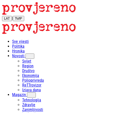
|
LAT
ЋИР
Sve vijesti
Politika
Hronika
Novosti
Svijet
Region
Društvo
Ekonomija
Poljoprivreda
ReTTrovizor
Izjava dana
Magazin
Tehnologija
Zdravlje
Zanimljivosti