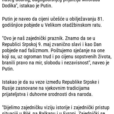
Dodika", istakao je Putin.
Putin je naveo da cijeni učešće u obilježavanju 81.
godišnjice pobjede u Velikom otadžbinskom ratu.
"Ovo je naš zajednički praznik. Znamo da se u
Republici Srpskoj 9. maj zvanično slavi i kao Dan
pobjede nad fašizmom. Poštujemo sjećanje na one
koji su, uz ogroman trud i po cijenu sopstvenih života,
branili pravo na mir, slobodu i nezavisnost", naveo je
Putin.
Istakao je da su veze između Republike Srpske i
Rusije zasnovane na vjekovnim tradicijama
prijateljstva i duhovne srodnosti dva naroda.
"Dijelimo zajedničku viziju istorije i zajednički pristup
situaciji u BiH, na Balkanu i u Evropi. Zajednički se