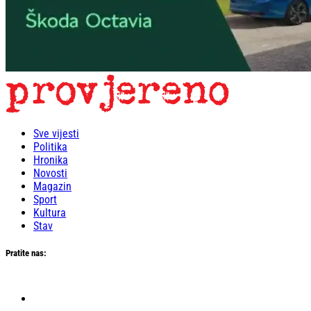
Sve vijesti
Politika
Hronika
Novosti
Magazin
Sport
Kultura
Stav
Pratite nas: