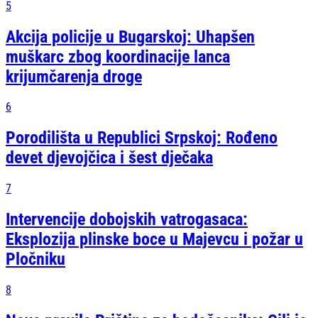
5
Akcija policije u Bugarskoj: Uhapšen
muškarc zbog koordinacije lanca
krijumčarenja droge
6
Porodilišta u Republici Srpskoj: Rođeno
devet djevojčica i šest dječaka
7
Intervencije dobojskih vatrogasaca:
Eksplozija plinske boce u Majevcu i požar u
Pločniku
8