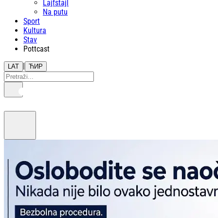
Lajfstajl
Na putu
Sport
Kultura
Stav
Pottcast
|
LAT
ЋИР