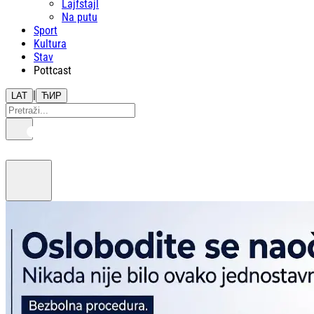
Lajfstajl
Na putu
Sport
Kultura
Stav
Pottcast
|
LAT
ЋИР