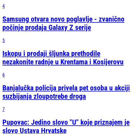
4
Samsung otvara novo poglavlje - zvanično
počinje prodaja Galaxy Z serije
5
Iskopu i prodaji šljunka prethodile
nezakonite radnje u Krentama i Kosijerovu
6
Banjalučka policija privela pet osoba u akciji
suzbijanja zloupotrebe droga
7
Pupovac: Jedino slovo "U" koje priznajem je
slovo Ustava Hrvatske