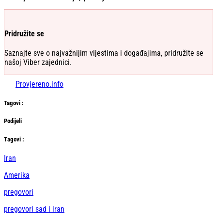
Pridružite se
Saznajte sve o najvažnijim vijestima i događajima, pridružite se
našoj Viber zajednici.
Provjereno.info
Tag
ovi
:
Podijeli
Тag
ovi
:
Iran
Amerika
pregovori
pregovori sad i iran