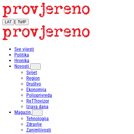
|
LAT
ЋИР
Sve vijesti
Politika
Hronika
Novosti
Svijet
Region
Društvo
Ekonomija
Poljoprivreda
ReTTrovizor
Izjava dana
Magazin
Tehnologija
Zdravlje
Zanimljivosti