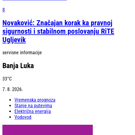
8
Novaković: Značajan korak ka pravnoj
sigurnosti i stabilnom poslovanju RiTE
Ugljevik
servisne informacije
Banja Luka
33
°C
7. 8. 2026.
Vremenska prognoza
Stanje na putevima
Električna energija
Vodovod