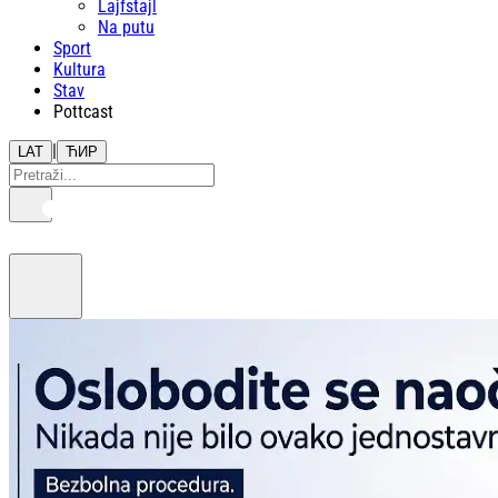
Lajfstajl
Na putu
Sport
Kultura
Stav
Pottcast
|
LAT
ЋИР