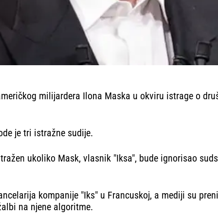
ričkog milijardera Ilona Maska u okviru istrage o društv
de je tri istražne sudije.
ažen ukoliko Mask, vlasnik "Iksa", bude ignorisao sudsk
kancelarija kompanije "Iks" u Francuskoj, a mediji su pre
albi na njene algoritme.