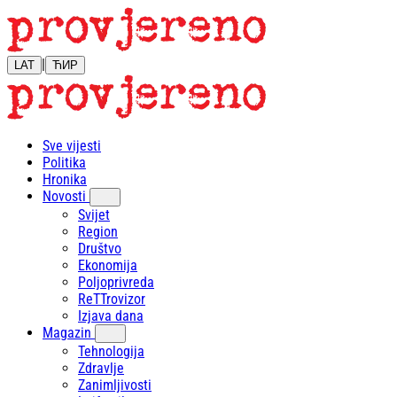
|
LAT
ЋИР
Sve vijesti
Politika
Hronika
Novosti
Svijet
Region
Društvo
Ekonomija
Poljoprivreda
ReTTrovizor
Izjava dana
Magazin
Tehnologija
Zdravlje
Zanimljivosti