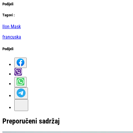
Podijeli
Тag
ovi
:
Ilon Mask
francuska
Podijeli
Preporučeni sadržaj