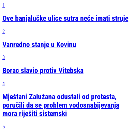
1
Ove banjalučke ulice sutra neće imati struje
2
Vanredno stanje u Kovinu
3
Borac slavio protiv Vitebska
4
Mještani Zalužana odustali od protesta,
poručili da se problem vodosnabijevanja
mora riješiti sistemski
5