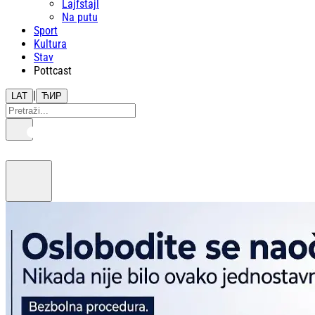
Lajfstajl
Na putu
Sport
Kultura
Stav
Pottcast
|
LAT
ЋИР