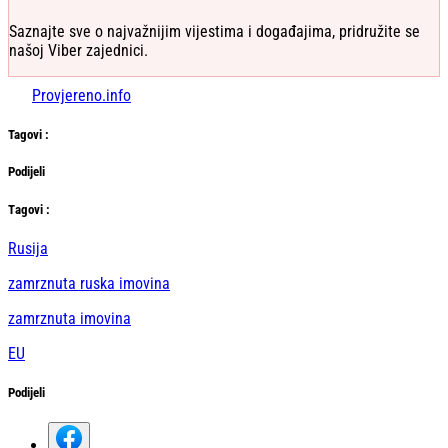
Saznajte sve o najvažnijim vijestima i događajima, pridružite se
našoj Viber zajednici.
Provjereno.info
Tag
ovi
:
Podijeli
Тag
ovi
:
Rusija
zamrznuta ruska imovina
zamrznuta imovina
EU
Podijeli