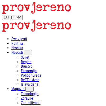
|
LAT
ЋИР
Sve vijesti
Politika
Hronika
Novosti
Svijet
Region
Društvo
Ekonomija
Poljoprivreda
ReTTrovizor
Izjava dana
Magazin
Tehnologija
Zdravlje
Zanimljivosti