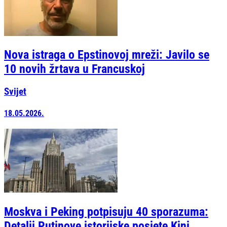
Nova istraga o Epstinovoj mreži: Javilo se
10 novih žrtava u Francuskoj
Svijet
18.05.2026.
Moskva i Peking potpisuju 40 sporazuma:
Detalji Putinove istorijske posjete Kini