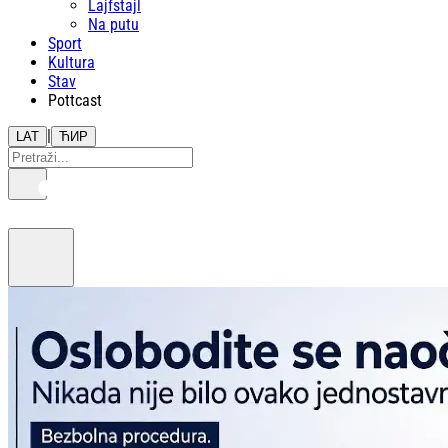
Lajfstajl
Na putu
Sport
Kultura
Stav
Pottcast
|
LAT
ЋИР