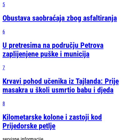
5
Obustava saobraćaja zbog asfaltiranja
6
U pretresima na području Petrova
zaplijenjene puške i municija
7
Krvavi pohod učenika iz Tajlanda: Prije
masakra u školi usmrtio babu i djeda
8
Kilometarske kolone i zastoji kod
Prijedorske petlje
servisne informacije