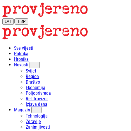
|
LAT
ЋИР
Sve vijesti
Politika
Hronika
Novosti
Svijet
Region
Društvo
Ekonomija
Poljoprivreda
ReTTrovizor
Izjava dana
Magazin
Tehnologija
Zdravlje
Zanimljivosti