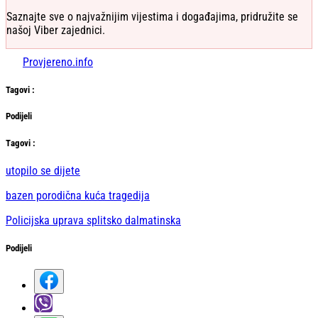
Saznajte sve o najvažnijim vijestima i događajima, pridružite se
našoj Viber zajednici.
Provjereno.info
Tag
ovi
:
Podijeli
Тag
ovi
:
utopilo se dijete
bazen porodična kuća tragedija
Policijska uprava splitsko dalmatinska
Podijeli