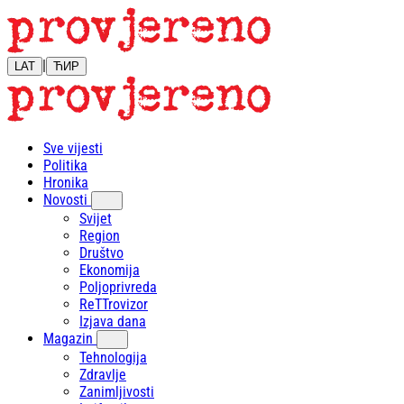
|
LAT
ЋИР
Sve vijesti
Politika
Hronika
Novosti
Svijet
Region
Društvo
Ekonomija
Poljoprivreda
ReTTrovizor
Izjava dana
Magazin
Tehnologija
Zdravlje
Zanimljivosti