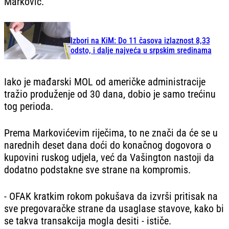
Marković.
Izbori na KiM: Do 11 časova izlaznost 8,33
odsto, i dalje najveća u srpskim sredinama
Iako je mađarski MOL od američke administracije
tražio produženje od 30 dana, dobio je samo trećinu
tog perioda.
Prema Markovićevim riječima, to ne znači da će se u
narednih deset dana doći do konačnog dogovora o
kupovini ruskog udjela, već da Vašington nastoji da
dodatno podstakne sve strane na kompromis.
- OFAK kratkim rokom pokušava da izvrši pritisak na
sve pregovaračke strane da usaglase stavove, kako bi
se takva transakcija mogla desiti - ističe.