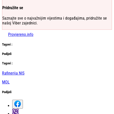
Pridružite se
Saznajte sve o najvažnijim vijestima i događajima, pridružite se
našoj Viber zajednici.
Provjereno.info
Tag
ovi
:
Podijeli
Тag
ovi
:
Rafinerija NIS
MOL
Podijeli