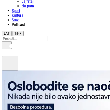
Lajfstajl
Na putu
Sport
Kultura
Stav
Pottcast
|
LAT
ЋИР