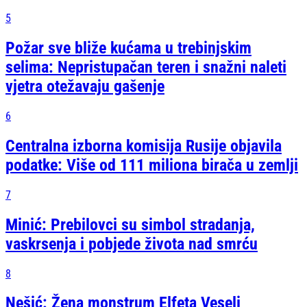
5
Požar sve bliže kućama u trebinjskim
selima: Nepristupačan teren i snažni naleti
vjetra otežavaju gašenje
6
Centralna izborna komisija Rusije objavila
podatke: Više od 111 miliona birača u zemlji
7
Minić: Prebilovci su simbol stradanja,
vaskrsenja i pobjede života nad smrću
8
Nešić: Žena monstrum Elfeta Veseli