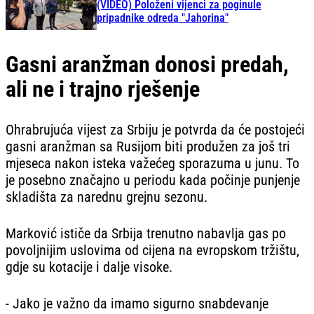
(VIDEO) Položeni vijenci za poginule
pripadnike odreda "Jahorina"
Gasni aranžman donosi predah,
ali ne i trajno rješenje
Ohrabrujuća vijest za Srbiju je potvrda da će postojeći
gasni aranžman sa Rusijom biti produžen za još tri
mjeseca nakon isteka važećeg sporazuma u junu. To
je posebno značajno u periodu kada počinje punjenje
skladišta za narednu grejnu sezonu.
Marković ističe da Srbija trenutno nabavlja gas po
povoljnijim uslovima od cijena na evropskom tržištu,
gdje su kotacije i dalje visoke.
- Jako je važno da imamo sigurno snabdevanje