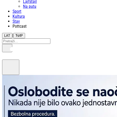
Lajfstajl
Na putu
Sport
Kultura
Stav
Pottcast
|
LAT
ЋИР