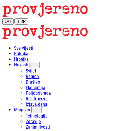
|
LAT
ЋИР
Sve vijesti
Politika
Hronika
Novosti
Svijet
Region
Društvo
Ekonomija
Poljoprivreda
ReTTrovizor
Izjava dana
Magazin
Tehnologija
Zdravlje
Zanimljivosti