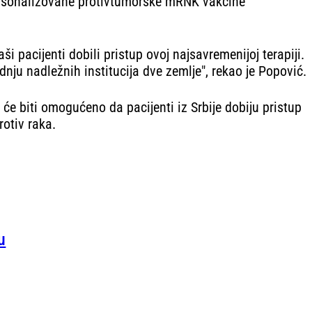
 personalizovane protivtumorske mRNK vakcine
 pacijenti dobili pristup ovoj najsavremenijoj terapiji.
nju nadležnih institucija dve zemlje", rekao je Popović.
će biti omogućeno da pacijenti iz Srbije dobiju pristup
otiv raka.
u