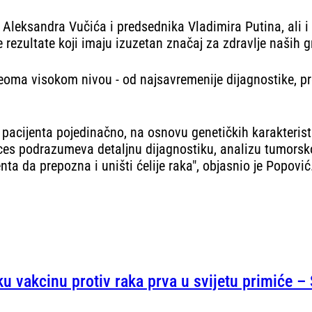
Aleksandra Vučića i predsednika Vladimira Putina, ali i 
ezultate koji imaju izuzetan značaj za zdravlje naših g
eoma visokom nivou - od najsavremenije dijagnostike, pr
acijenta pojedinačno, na osnovu genetičkih karakteris
es podrazumeva detaljnu dijagnostiku, analizu tumorskog 
nta da prepozna i uništi ćelije raka", objasnio je Popović
u vakcinu protiv raka prva u svijetu primiće – 