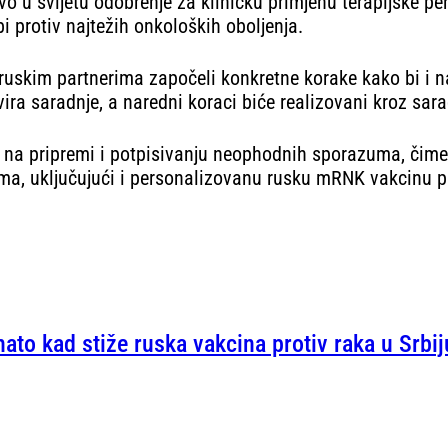
rvo u svijetu odobrenje za kliničku primjenu terapijske
 protiv najtežih onkoloških oboljenja.
uskim partnerima započeli konkretne korake kako bi i naši
ra saradnje, a naredni koraci biće realizovani kroz sarad
i na pripremi i potpisivanju neophodnih sporazuma, čime 
ma, uključujući i personalizovanu rusku mRNK vakcinu pr
ato kad stiže ruska vakcina protiv raka u Srbij