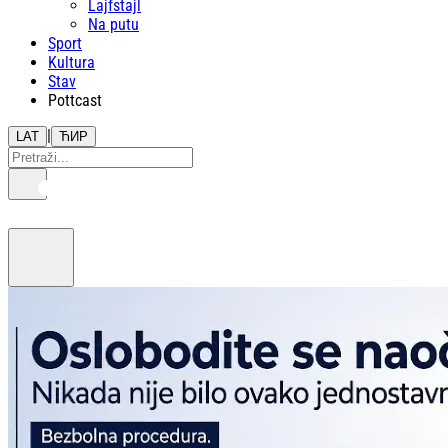
Lajfstajl
Na putu
Sport
Kultura
Stav
Pottcast
|
LAT
ЋИР