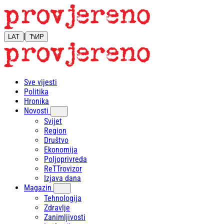
|
LAT
ЋИР
Sve vijesti
Politika
Hronika
Novosti
Svijet
Region
Društvo
Ekonomija
Poljoprivreda
ReTTrovizor
Izjava dana
Magazin
Tehnologija
Zdravlje
Zanimljivosti