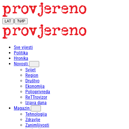
|
LAT
ЋИР
Sve vijesti
Politika
Hronika
Novosti
Svijet
Region
Društvo
Ekonomija
Poljoprivreda
ReTTrovizor
Izjava dana
Magazin
Tehnologija
Zdravlje
Zanimljivosti