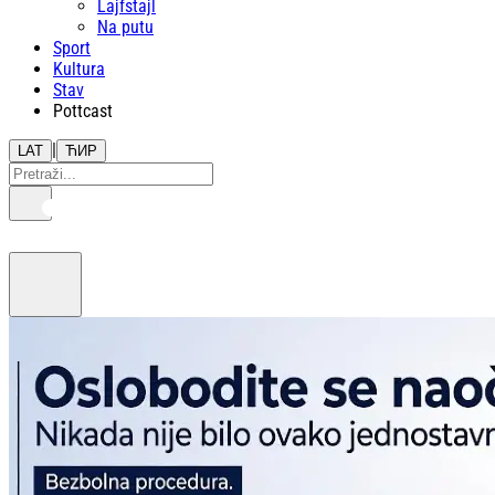
Lajfstajl
Na putu
Sport
Kultura
Stav
Pottcast
|
LAT
ЋИР