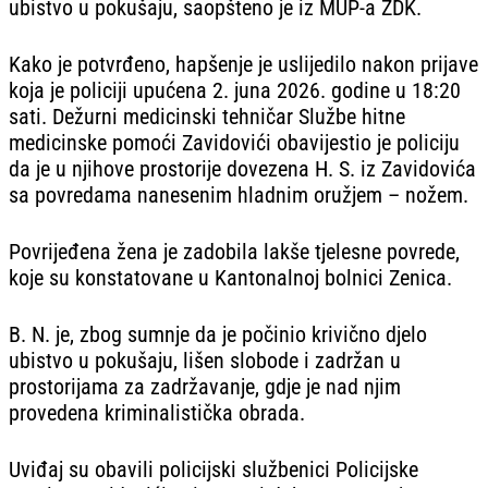
ubistvo u pokušaju, saopšteno je iz MUP-a ZDK.
Kako je potvrđeno, hapšenje je uslijedilo nakon prijave
koja je policiji upućena 2. juna 2026. godine u 18:20
sati. Dežurni medicinski tehničar Službe hitne
medicinske pomoći Zavidovići obavijestio je policiju
da je u njihove prostorije dovezena H. S. iz Zavidovića
sa povredama nanesenim hladnim oružjem – nožem.
Povrijeđena žena je zadobila lakše tjelesne povrede,
koje su konstatovane u Kantonalnoj bolnici Zenica.
B. N. je, zbog sumnje da je počinio krivično djelo
ubistvo u pokušaju, lišen slobode i zadržan u
prostorijama za zadržavanje, gdje je nad njim
provedena kriminalistička obrada.
Uviđaj su obavili policijski službenici Policijske