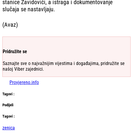
stanice Zavidovići, a istraga i dokumentovanje
slučaja se nastavljaju.
(Avaz)
Pridružite se
Saznajte sve o najvažnijim vijestima i događajima, pridružite se
našoj Viber zajednici.
Provjereno.info
Tag
ovi
:
Podijeli
Тag
ovi
:
zenica