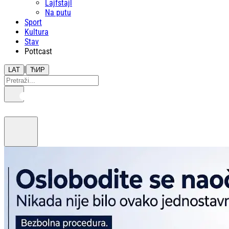
Lajfstajl
Na putu
Sport
Kultura
Stav
Pottcast
|
LAT
ЋИР