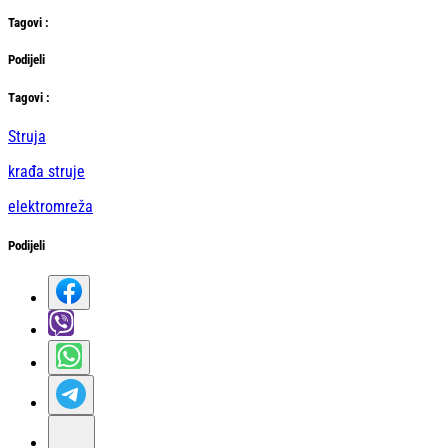
Tag
ovi
:
Podijeli
Тag
ovi
:
Struja
krađa struje
elektromreža
Podijeli