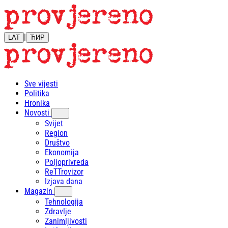
|
LAT
ЋИР
Sve vijesti
Politika
Hronika
Novosti
Svijet
Region
Društvo
Ekonomija
Poljoprivreda
ReTTrovizor
Izjava dana
Magazin
Tehnologija
Zdravlje
Zanimljivosti