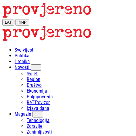
|
LAT
ЋИР
Sve vijesti
Politika
Hronika
Novosti
Svijet
Region
Društvo
Ekonomija
Poljoprivreda
ReTTrovizor
Izjava dana
Magazin
Tehnologija
Zdravlje
Zanimljivosti