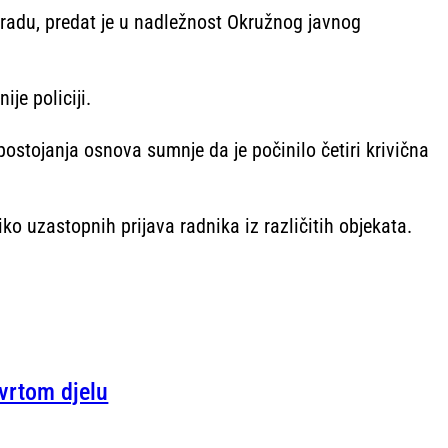
gradu, predat je u nadležnost Okružnog javnog
ije policiji.
 postojanja osnova sumnje da je počinilo četiri krivična
ko uzastopnih prijava radnika iz različitih objekata.
tvrtom djelu