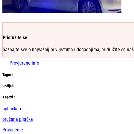
Pridružite se
Saznajte sve o najvažnijim vijestima i događajima, pridružite se naš
Provjereno.info
Tag
ovi
:
Podijeli
Тag
ovi
:
opljačkao
oružana pljačka
Privođenje