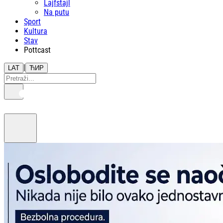
Lajfstajl
Na putu
Sport
Kultura
Stav
Pottcast
|
LAT
ЋИР