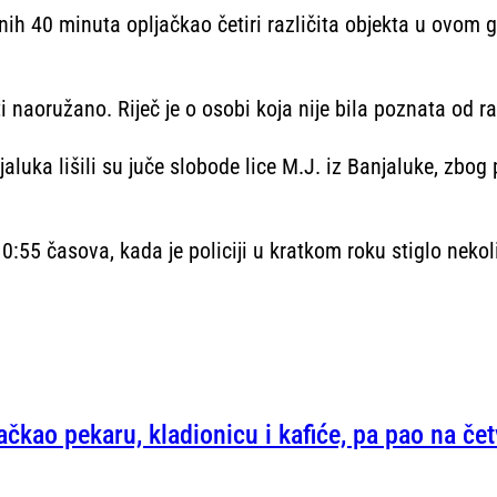
ih 40 minuta opljačkao četiri različita objekta u ovom 
i naoružano. Riječ je o osobi koja nije bila poznata od ran
aluka lišili su juče slobode lice M.J. iz Banjaluke, zbog
:55 časova, kada je policiji u kratkom roku stiglo nekoli
ačkao pekaru, kladionicu i kafiće, pa pao na če