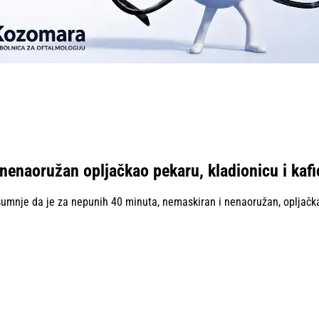
nenaoružan opljačkao pekaru, kladionicu i kafi
umnje da je za nepunih 40 minuta, nemaskiran i nenaoružan, opljačkao