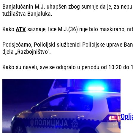
Banjalučanin M.J. uhapšen zbog sumnje da je, za nepun
tužilaštva Banjaluka.
Kako
ATV
saznaje, lice M.J.(36) nije bilo maskirano, nit
Podsjećamo, Policijski službenici Policijske uprave Banj
djela „Razbojništvo".
Kako su naveli, sve se odigralo u periodu od 10:20 do 10
Oplj