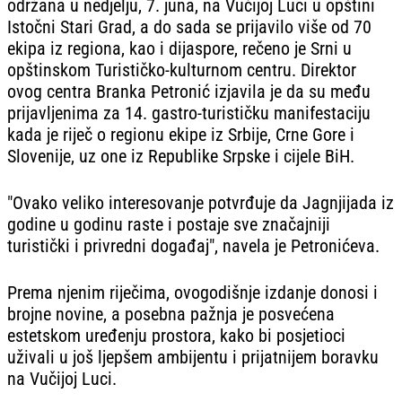
održana u nedjelju, 7. juna, na Vučijoj Luci u opštini
Istočni Stari Grad, a do sada se prijavilo više od 70
ekipa iz regiona, kao i dijaspore, rečeno je Srni u
opštinskom Turističko-kulturnom centru. Direktor
ovog centra Branka Petronić izjavila je da su među
prijavljenima za 14. gastro-turističku manifestaciju
kada je riječ o regionu ekipe iz Srbije, Crne Gore i
Slovenije, uz one iz Republike Srpske i cijele BiH.
"Ovako veliko interesovanje potvrđuje da Jagnjijada iz
godine u godinu raste i postaje sve značajniji
turistički i privredni događaj", navela je Petronićeva.
Prema njenim riječima, ovogodišnje izdanje donosi i
brojne novine, a posebna pažnja je posvećena
estetskom uređenju prostora, kako bi posjetioci
uživali u još ljepšem ambijentu i prijatnijem boravku
na Vučijoj Luci.