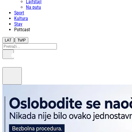
Lajfstajl
Na putu
Sport
Kultura
Stav
Pottcast
|
LAT
ЋИР