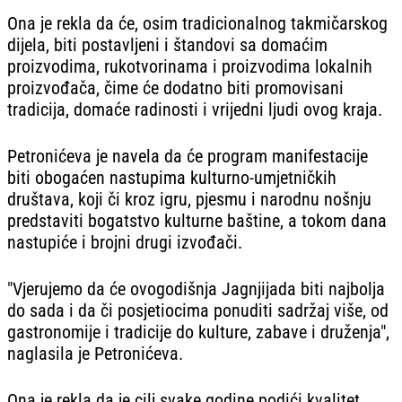
Ona je rekla da će, osim tradicionalnog takmičarskog
dijela, biti postavljeni i štandovi sa domaćim
proizvodima, rukotvorinama i proizvodima lokalnih
proizvođača, čime će dodatno biti promovisani
tradicija, domaće radinosti i vrijedni ljudi ovog kraja.
Petronićeva je navela da će program manifestacije
biti obogaćen nastupima kulturno-umjetničkih
društava, koji či kroz igru, pjesmu i narodnu nošnju
predstaviti bogatstvo kulturne baštine, a tokom dana
nastupiće i brojni drugi izvođači.
"Vjerujemo da će ovogodišnja Jagnjijada biti najbolja
do sada i da či posjetiocima ponuditi sadržaj više, od
gastronomije i tradicije do kulture, zabave i druženja",
naglasila je Petronićeva.
Ona je rekla da je cilj svake godine podići kvalitet