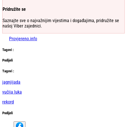
Pridružite se
Saznajte sve o najvažnijim vijestima i događajima, pridružite se
našoj Viber zajednici.
Provjereno.info
Tag
ovi
:
Podijeli
Тag
ovi
:
jagnjijada
vučija luka
rekord
Podijeli