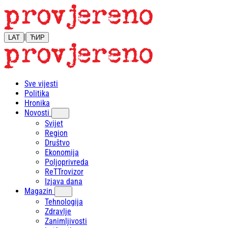
|
LAT
ЋИР
Sve vijesti
Politika
Hronika
Novosti
Svijet
Region
Društvo
Ekonomija
Poljoprivreda
ReTTrovizor
Izjava dana
Magazin
Tehnologija
Zdravlje
Zanimljivosti