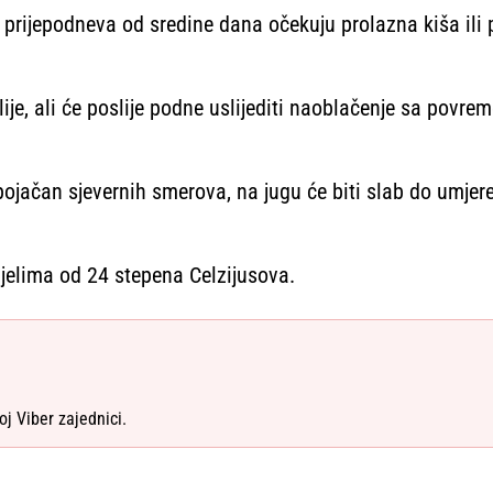
g prijepodneva od sredine dana očekuju prolazna kiša il
lije, ali će poslije podne uslijediti naoblačenje sa povr
ojačan sjevernih smerova, na jugu će biti slab do umjer
jelima od 24 stepena Celzijusova.
oj Viber zajednici.