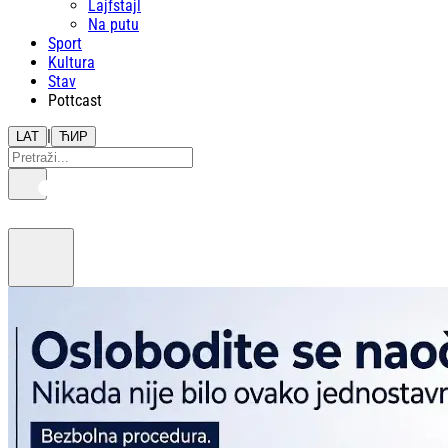
Lajfstajl
Na putu
Sport
Kultura
Stav
Pottcast
|
LAT
ЋИР