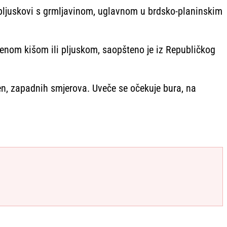
i pljuskovi s grmljavinom, uglavnom u brdsko-planinskim
emenom kišom ili pljuskom, saopšteno je iz Republičkog
en, zapadnih smjerova. Uveče se očekuje bura, na