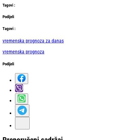
Tag
ovi
:
Podijeli
Тag
ovi
:
vremenska prognoza za danas
vremenska prognoza
Podijeli