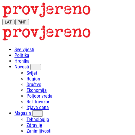
|
LAT
ЋИР
Sve vijesti
Politika
Hronika
Novosti
Svijet
Region
Društvo
Ekonomija
Poljoprivreda
ReTTrovizor
Izjava dana
Magazin
Tehnologija
Zdravlje
Zanimljivosti