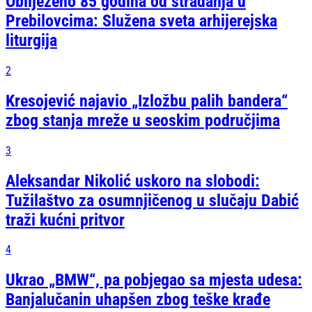
Obilježeno 85 godina od stradanja u
Prebilovcima: Služena sveta arhijerejska
liturgija
2
Kresojević najavio „Izložbu palih bandera“
zbog stanja mreže u seoskim područjima
3
Aleksandar Nikolić uskoro na slobodi:
Tužilaštvo za osumnjičenog u slučaju Dabić
traži kućni pritvor
4
Ukrao „BMW“, pa pobjegao sa mjesta udesa:
Banjalučanin uhapšen zbog teške krađe