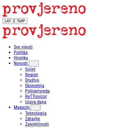
|
LAT
ЋИР
Sve vijesti
Politika
Hronika
Novosti
Svijet
Region
Društvo
Ekonomija
Poljoprivreda
ReTTrovizor
Izjava dana
Magazin
Tehnologija
Zdravlje
Zanimljivosti