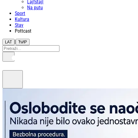
Lajfstajl
Na putu
Sport
Kultura
Stav
Pottcast
|
LAT
ЋИР