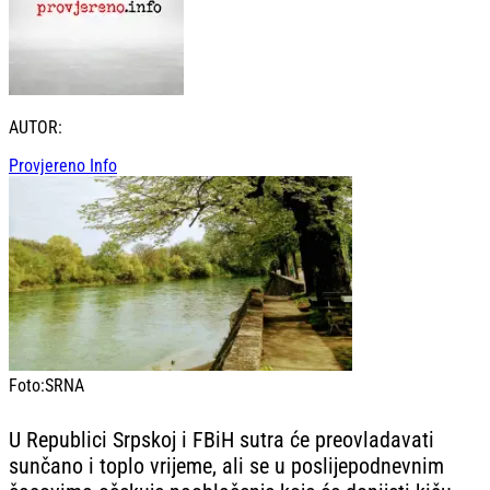
AUTOR:
Provjereno Info
Foto:
SRNA
U Republici Srpskoj i FBiH sutra će preovladavati
sunčano i toplo vrijeme, ali se u poslijepodnevnim