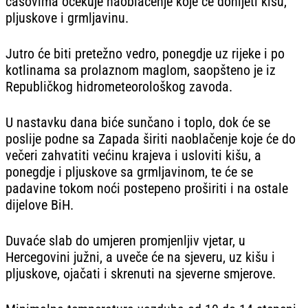
časovima očekuje naoblačenje koje će donijeti kišu,
pljuskove i grmljavinu.
Jutro će biti pretežno vedro, ponegdje uz rijeke i po
kotlinama sa prolaznom maglom, saopšteno je iz
Republičkog hidrometeorološkog zavoda.
U nastavku dana biće sunčano i toplo, dok će se
poslije podne sa Zapada širiti naoblačenje koje će do
večeri zahvatiti većinu krajeva i usloviti kišu, a
ponegdje i pljuskove sa grmljavinom, te će se
padavine tokom noći postepeno proširiti i na ostale
dijelove BiH.
Duvaće slab do umjeren promjenljiv vjetar, u
Hercegovini južni, a uveče će na sjeveru, uz kišu i
pljuskove, ojačati i skrenuti na sjeverne smjerove.