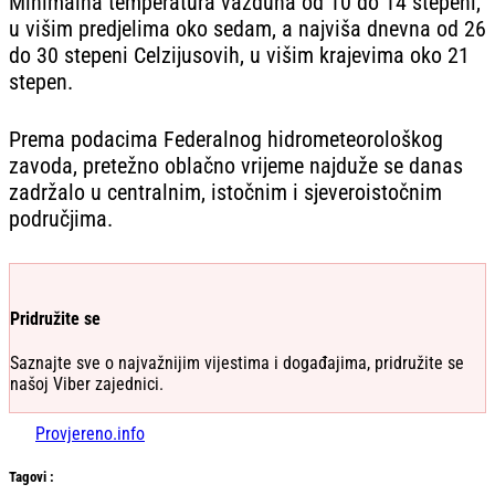
Minimalna temperatura vazduha od 10 do 14 stepeni,
u višim predjelima oko sedam, a najviša dnevna od 26
do 30 stepeni Celzijusovih, u višim krajevima oko 21
stepen.
Prema podacima Federalnog hidrometeorološkog
zavoda, pretežno oblačno vrijeme najduže se danas
zadržalo u centralnim, istočnim i sjeveroistočnim
područjima.
Pridružite se
Saznajte sve o najvažnijim vijestima i događajima, pridružite se
našoj Viber zajednici.
Provjereno.info
Tag
ovi
: