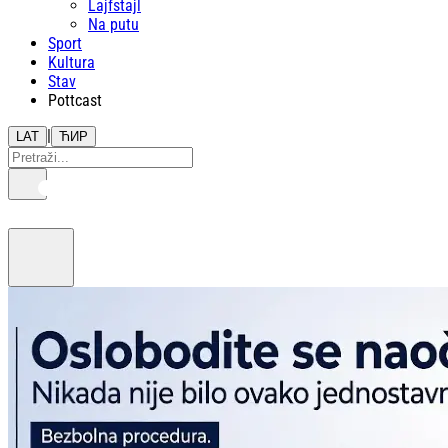
Lajfstajl
Na putu
Sport
Kultura
Stav
Pottcast
|
LAT
ЋИР