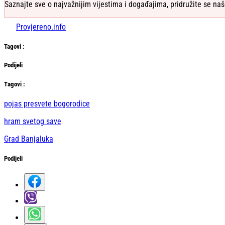
Saznajte sve o najvažnijim vijestima i događajima, pridružite se naš
Provjereno.info
Tag
ovi
:
Podijeli
Тag
ovi
:
pojas presvete bogorodice
hram svetog save
Grad Banjaluka
Podijeli