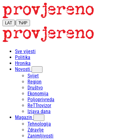
|
LAT
ЋИР
Sve vijesti
Politika
Hronika
Novosti
Svijet
Region
Društvo
Ekonomija
Poljoprivreda
ReTTrovizor
Izjava dana
Magazin
Tehnologija
Zdravlje
Zanimljivosti