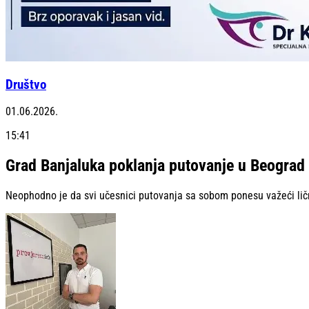
Društvo
01.06.2026.
15:41
Grad Banjaluka poklanja putovanje u Beograd
Neophodno je da svi učesnici putovanja sa sobom ponesu važeći li