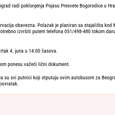
grad radi poklonjenja Pojasu Presvete Bogorodice u Hra
ezervacija obavezna. Polazak je planiran sa stajališta k
e potrebno izvršiti putem telefona 051/498-480 tokom dan
rtak 4. juna u 14.00 časova.
bom ponesu važeći lični dokument.
a su svi putnici koji otputuju ovim autobusom za Beogr
povratak.