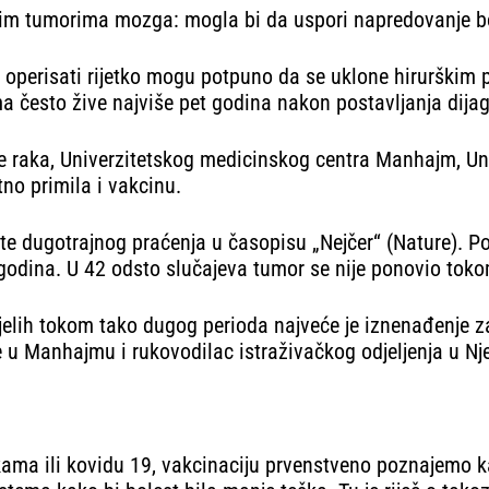
vim tumorima mozga: mogla bi da uspori napredovanje bole
e operisati rijetko mogu potpuno da se uklone hirurškim 
ma često žive najviše pet godina nakon postavljanja dija
je raka, Univerzitetskog medicinskog centra Manhajm, Uni
tno primila i vakcinu.
te dugotrajnog praćenja u časopisu „Nejčer“ (Nature). Pos
m godina. U 42 odsto slučajeva tumor se nije ponovio tok
ljelih tokom tako dugog perioda najveće je iznenađenje z
ce u Manhajmu i rukovodilac istraživačkog odjeljenja u N
uškama ili kovidu 19, vakcinaciju prvenstveno poznajemo