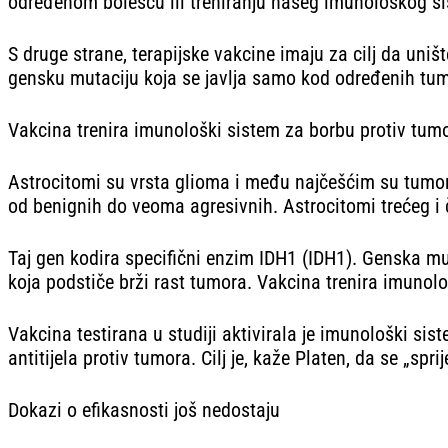
određenom bolešću ili treniranju našeg imunološkog si
S druge strane, terapijske vakcine imaju za cilj da uniš
gensku mutaciju koja se javlja samo kod određenih tu
Vakcina trenira imunološki sistem za borbu protiv tumo
Astrocitomi su vrsta glioma i među najčešćim su tumor
od benignih do veoma agresivnih. Astrocitomi trećeg i č
Taj gen kodira specifični enzim IDH1 (IDH1). Genska mu
koja podstiče brži rast tumora. Vakcina trenira imunol
Vakcina testirana u studiji aktivirala je imunološki sist
antitijela protiv tumora. Cilj je, kaže Platen, da se „s
Dokazi o efikasnosti još nedostaju