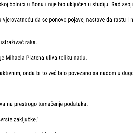
skoj bolnici u Bonu i nije bio uključen u studiju. Rad svoj
jerovatnoću da se ponovo pojave, nastave da rastu i na k
istraživač raka.
ge Mihaela Platena uliva toliku nadu.
 aktivnim, onda bi to već bilo povezano sa nadom u dugo
ava na prestrogo tumačenje podataka.
rste zaključke.“