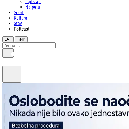
Lajfstajl
Na putu
Sport
Kultura
Stav
Pottcast
|
LAT
ЋИР