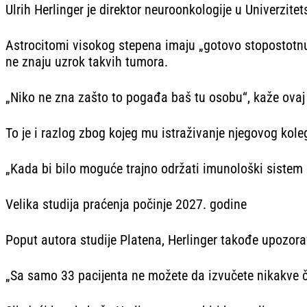
Ulrih Herlinger je direktor neuroonkologije u Univerzitet
Astrocitomi visokog stepena imaju „gotovo stopostotnu v
ne znaju uzrok takvih tumora.
„Niko ne zna zašto to pogađa baš tu osobu“, kaže ovaj 
To je i razlog zbog kojeg mu istraživanje njegovog kole
„Kada bi bilo moguće trajno održati imunološki sistem
Velika studija praćenja počinje 2027. godine
Poput autora studije Platena, Herlinger takođe upozor
„Sa samo 33 pacijenta ne možete da izvučete nikakve čv