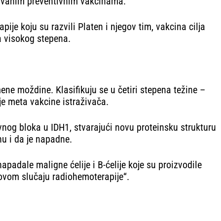
kozvanim preventivnim vakcinama.
ije koju su razvili Platen i njegov tim, vakcina cilja
a visokog stepena.
e moždine. Klasifikuju se u četiri stepena težine –
je meta vakcine istraživača.
nog bloka u IDH1, stvarajući novu proteinsku strukturu
nu i da je napadne.
napadale maligne ćelije i B-ćelije koje su proizvodile
u ovom slučaju radiohemoterapije“.