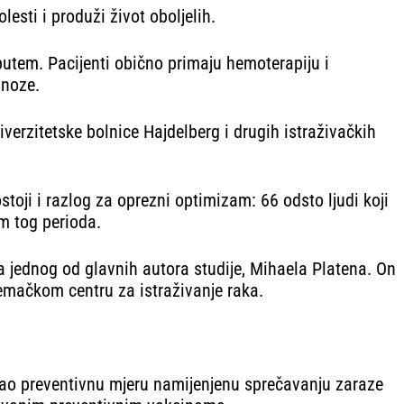
sti i produži život oboljelih.
putem. Pacijenti obično primaju hemoterapiju i
gnoze.
verzitetske bolnice Hajdelberg i drugih istraživačkih
toji i razlog za oprezni optimizam: 66 odsto ljudi koji
om tog perioda.
a jednog od glavnih autora studije, Mihaela Platena. On
jemačkom centru za istraživanje raka.
 kao preventivnu mjeru namijenjenu sprečavanju zaraze