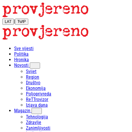
|
LAT
ЋИР
Sve vijesti
Politika
Hronika
Novosti
Svijet
Region
Društvo
Ekonomija
Poljoprivreda
ReTTrovizor
Izjava dana
Magazin
Tehnologija
Zdravlje
Zanimljivosti