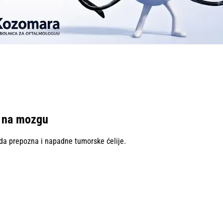
a na mozgu
m da prepozna i napadne tumorske ćelije.