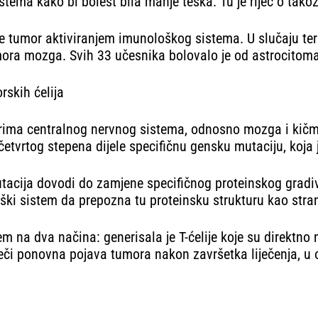
stema kako bi bolest bila manje teška. Tu je riječ o ta
te tumor aktiviranjem imunološkog sistema. U slučaju terap
mora mozga. Svih 33 učesnika bolovalo je od astrocitom
rskih ćelija
ima centralnog nervnog sistema, odnosno mozga i kičmen
etvrtog stepena dijele specifičnu gensku mutaciju, koja 
tacija dovodi do zamjene specifičnog proteinskog gradiv
oški sistem da prepozna tu proteinsku strukturu kao stra
em na dva načina: generisala je T-ćelije koje su direktno 
priječi ponovna pojava tumora nakon završetka liječenja, 