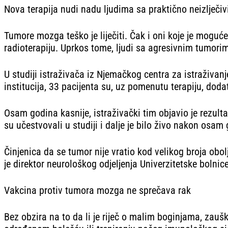
Nova terapija nudi nadu ljudima sa praktično neizlječi
Tumore mozga teško je liječiti. Čak i oni koje je moguć
radioterapiju. Uprkos tome, ljudi sa agresivnim tumori
U studiji istraživača iz Njemačkog centra za istraživan
institucija, 33 pacijenta su, uz pomenutu terapiju, doda
Osam godina kasnije, istraživački tim objavio je rezulta
su učestvovali u studiji i dalje je bilo živo nakon osa
Činjenica da se tumor nije vratio kod velikog broja obo
je direktor neurološkog odjeljenja Univerzitetske bolni
Vakcina protiv tumora mozga ne sprečava rak
Bez obzira na to da li je riječ o malim boginjama, za