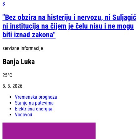
8
"Bez obzira na histeriju i nervozu, ni Suljagić
ni institucija na čijem je čelu nisu i ne mogu
biti iznad zakona"
servisne informacije
Banja Luka
25
°C
8. 8. 2026.
Vremenska prognoza
Stanje na putevima
Električna energija
Vodovod