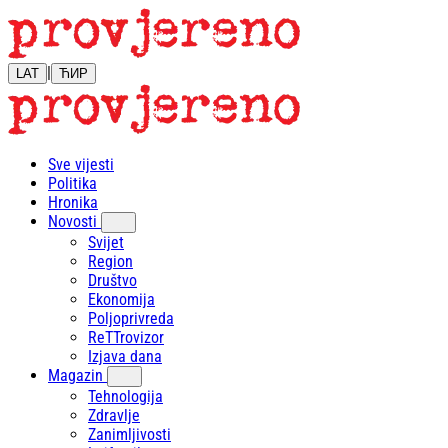
|
LAT
ЋИР
Sve vijesti
Politika
Hronika
Novosti
Svijet
Region
Društvo
Ekonomija
Poljoprivreda
ReTTrovizor
Izjava dana
Magazin
Tehnologija
Zdravlje
Zanimljivosti