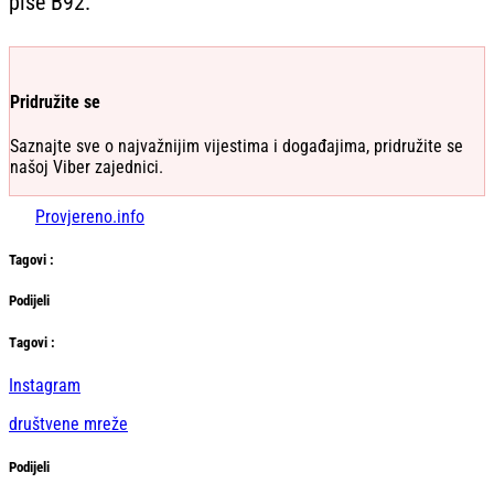
piše B92.
Pridružite se
Saznajte sve o najvažnijim vijestima i događajima, pridružite se
našoj Viber zajednici.
Provjereno.info
Tag
ovi
:
Podijeli
Тag
ovi
:
Instagram
društvene mreže
Podijeli