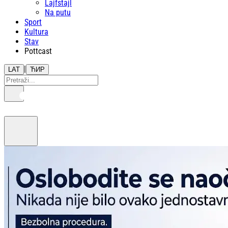
Lajfstajl
Na putu
Sport
Kultura
Stav
Pottcast
|
LAT
ЋИР