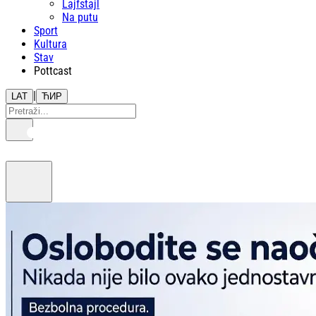
Lajfstajl
Na putu
Sport
Kultura
Stav
Pottcast
|
LAT
ЋИР