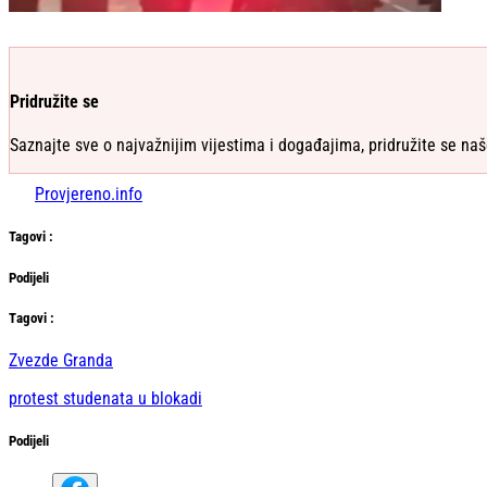
Pridružite se
Saznajte sve o najvažnijim vijestima i događajima, pridružite se naš
Provjereno.info
Tag
ovi
:
Podijeli
Тag
ovi
:
Zvezde Granda
protest studenata u blokadi
Podijeli