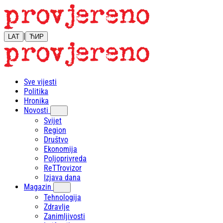
|
LAT
ЋИР
Sve vijesti
Politika
Hronika
Novosti
Svijet
Region
Društvo
Ekonomija
Poljoprivreda
ReTTrovizor
Izjava dana
Magazin
Tehnologija
Zdravlje
Zanimljivosti