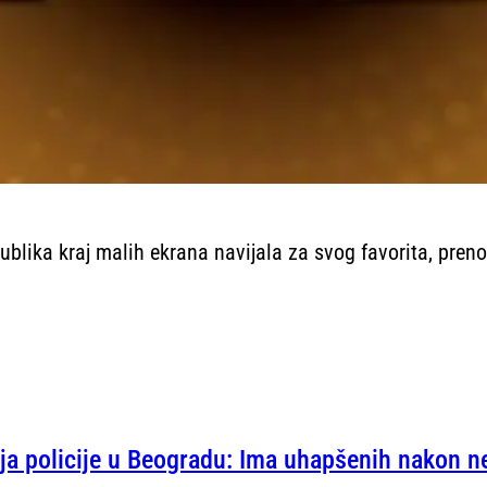
blika kraj malih ekrana navijala za svog favorita, preno
ja policije u Beogradu: Ima uhapšenih nakon n