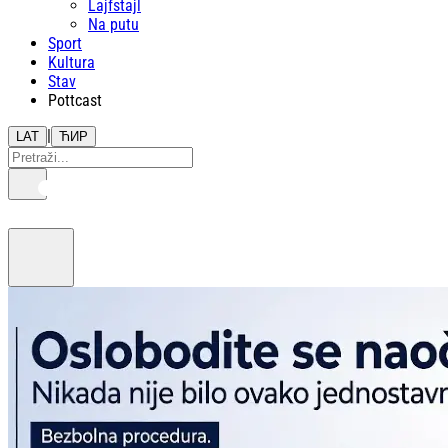
Lajfstajl
Na putu
Sport
Kultura
Stav
Pottcast
|
LAT
ЋИР