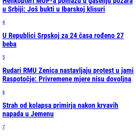
Helikopteri MUP-a pomažu u gašenju požara
u Srbiji: Još bukti u Ibarskoj klisuri
4
U Republici Srpskoj za 24 časa rođeno 27
beba
5
Rudari RMU Zenica nastavljaju protest u jami
Raspotočje: Privremene mjere nisu dovoljna
6
Strah od kolapsa primirja nakon krvavih
napada u Jemenu
7