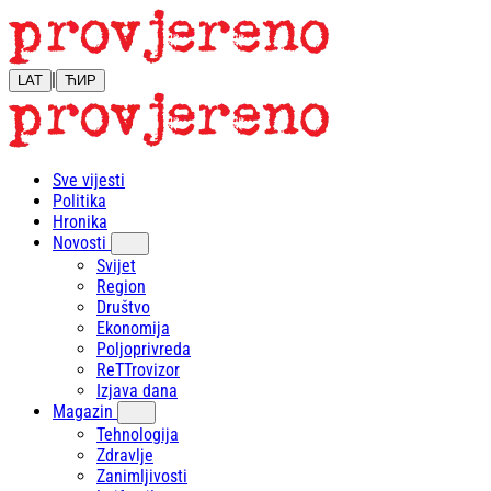
|
LAT
ЋИР
Sve vijesti
Politika
Hronika
Novosti
Svijet
Region
Društvo
Ekonomija
Poljoprivreda
ReTTrovizor
Izjava dana
Magazin
Tehnologija
Zdravlje
Zanimljivosti