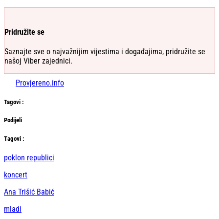
Pridružite se
Saznajte sve o najvažnijim vijestima i događajima, pridružite se
našoj Viber zajednici.
Provjereno.info
Tag
ovi
:
Podijeli
Тag
ovi
:
poklon republici
koncert
Ana Trišić Babić
mladi