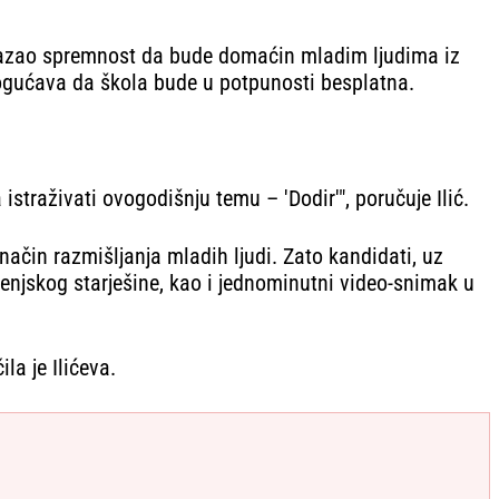
pokazao spremnost da bude domaćin mladim ljudima iz
omogućava da škola bude u potpunosti besplatna.
istraživati ovogodišnju temu – 'Dodir'", poručuje Ilić.
 način razmišljanja mladih ljudi. Zato kandidati, uz
jenjskog starješine, kao i jednominutni video-snimak u
la je Ilićeva.