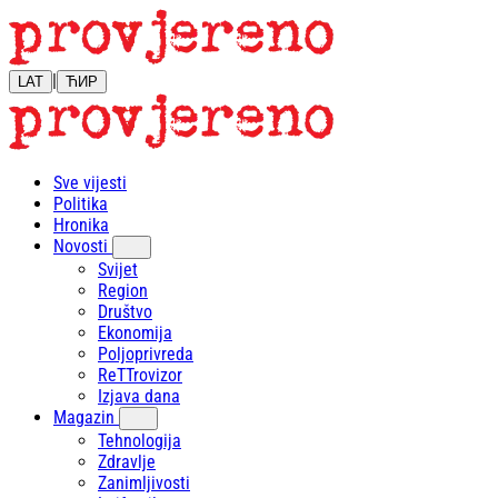
|
LAT
ЋИР
Sve vijesti
Politika
Hronika
Novosti
Svijet
Region
Društvo
Ekonomija
Poljoprivreda
ReTTrovizor
Izjava dana
Magazin
Tehnologija
Zdravlje
Zanimljivosti