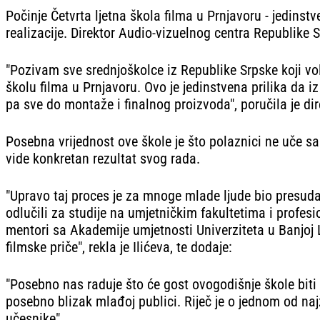
Počinje Četvrta ljetna škola filma u Prnjavoru - jedinst
realizacije. Direktor Audio-vizuelnog centra Republike Sr
"Pozivam sve srednjoškolce iz Republike Srpske koji vole
školu filma u Prnjavoru. Ovo je jedinstvena prilika da i
pa sve do montaže i finalnog proizvoda", poručila je dir
Posebna vrijednost ove škole je što polaznici ne uče sa
vide konkretan rezultat svog rada.
"Upravo taj proces je za mnoge mlade ljude bio presudan
odlučili za studije na umjetničkim fakultetima i profes
mentori sa Akademije umjetnosti Univerziteta u Banjoj 
filmske priče", rekla je Ilićeva, te dodaje:
"Posebno nas raduje što će gost ovogodišnje škole biti 
posebno blizak mlađoj publici. Riječ je o jednom od najzn
učesnike".