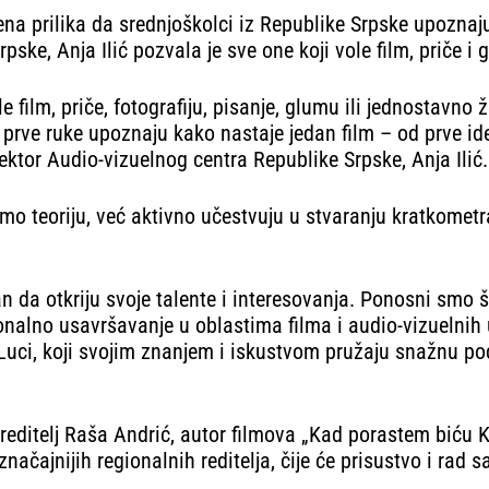
vena prilika da srednjoškolci iz Republike Srpske upoznaj
pske, Anja Ilić pozvala je sve one koji vole film, priče i
 film, priče, fotografiju, pisanje, glumu ili jednostavno 
z prve ruke upoznaju kako nastaje jedan film – od prve ide
ektor Audio-vizuelnog centra Republike Srpske, Anja Ilić.
mo teoriju, već aktivno učestvuju u stvaranju kratkometra
 da otkriju svoje talente i interesovanja. Ponosni smo š
ionalno usavršavanje u oblastima filma i audio-vizuelnih
Luci, koji svojim znanjem i iskustvom pružaju snažnu po
reditelj Raša Andrić, autor filmova „Kad porastem biću Ke
ačajnijih regionalnih reditelja, čije će prisustvo i rad s