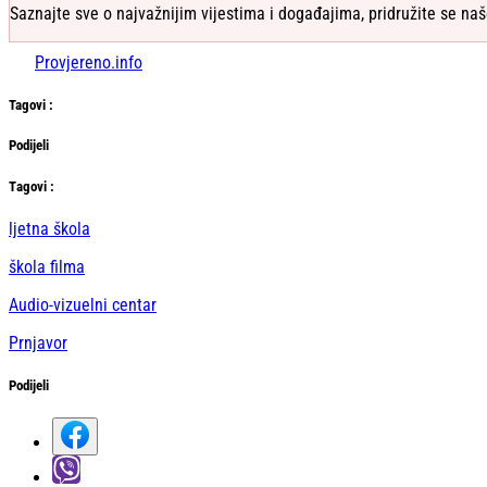
Saznajte sve o najvažnijim vijestima i događajima, pridružite se naš
Provjereno.info
Tag
ovi
:
Podijeli
Тag
ovi
:
ljetna škola
škola filma
Audio-vizuelni centar
Prnjavor
Podijeli