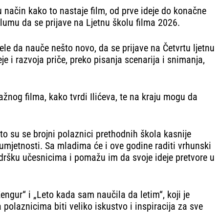
u način kako to nastaje film, od prve ideje do konačne
 glumu da se prijave na Ljetnu školu filma 2026.
žele da nauče nešto novo, da se prijave na Četvrtu ljetnu
je i razvoja priče, preko pisanja scenarija i snimanja,
žnog filma, kako tvrdi Ilićeva, te na kraju mogu da
to su se brojni polaznici prethodnih škola kasnije
 umjetnosti. Sa mladima će i ove godine raditi vrhunski
dršku učesnicima i pomažu im da svoje ideje pretvore u
ngur“ i „Leto kada sam naučila da letim“, koji je
a polaznicima biti veliko iskustvo i inspiracija za sve