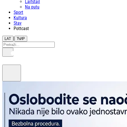
Lajfstajl
Na putu
Sport
Kultura
Stav
Pottcast
|
LAT
ЋИР