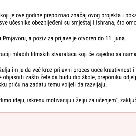
u koji je ove godine prepoznao značaj ovog projekta i 
a sve učesnike obezbijeđeni su smještaj i ishrana, što 
Prnjavoru, a poziv za prijave je otvoren do 11. juna.
aciji mladih filmskih stvaralaca koji će zajedno sa nama 
želja im je da već kroz prijavni proces uoče kreativnost i
 objasniti zašto žele da budu dio škole, preporuku odjel
sku priču na zadatu temu voljeli da razvijaju.
o ideju, iskrenu motivaciju i želju za učenjem", zaključi