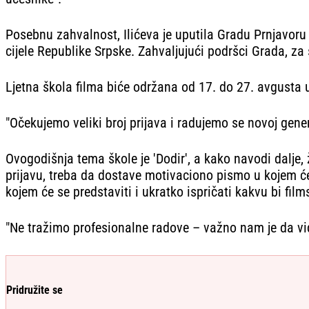
Posebnu zahvalnost, Ilićeva je uputila Gradu Prnjavor
cijele Republike Srpske. Zahvaljujući podršci Grada, z
Ljetna škola filma biće održana od 17. do 27. avgusta u 
"Očekujemo veliki broj prijava i radujemo se novoj gener
Ovogodišnja tema škole je 'Dodir', a kako navodi dalje, 
prijavu, treba da dostave motivaciono pismo u kojem će
kojem će se predstaviti i ukratko ispričati kakvu bi film
"Ne tražimo profesionalne radove – važno nam je da vidim
Pridružite se