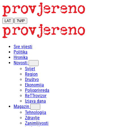
|
LAT
ЋИР
Sve vijesti
Politika
Hronika
Novosti
Svijet
Region
Društvo
Ekonomija
Poljoprivreda
ReTTrovizor
Izjava dana
Magazin
Tehnologija
Zdravlje
Zanimljivosti